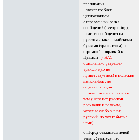
препинания;
- злоупотреблять
цитированием
отправленных ранее
сообщений (overquoting);
- писать сообщения на
русском языке английскими
буквами (транслитом) - с
огромной поправкой в
Правила -
у НАС
официально разрешен
транслит(но не
приветствуеться) и польский
язык на форуме
(администрация с
пониманием относиться к
тем у кого нет русской
раскладки и полякам,
которые слабо знают
русский, но хотят быть с
нами)
6. Перед созданием новой
темы убедитесь, что