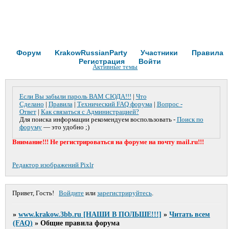
Форум
KrakowRussianParty
Участники
Правила
Регистрация
Войти
Активные темы
Если Вы забыли пароль ВАМ СЮДА!!!
|
Что
Сделано
|
Правила
|
Технический FAQ форума
|
Вопрос -
Ответ
|
Как связаться с Администрацией?
Для поиска информации рекомендуем воспользовать -
Поиск по
форуму
— это удобно ;)
Внимание!!! Не регистрироваться на форуме на почту mail.ru!!!
Редактор изображений Pixlr
Привет, Гость!
Войдите
или
зарегистрируйтесь
.
»
www.krakow.3bb.ru [НАШИ В ПОЛЬШЕ!!!]
»
Читать всем
(FAQ)
»
Общие правила форума