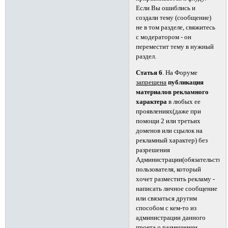
Если Вы ошиблись и
создали тему (сообщение)
не в том разделе, свяжитесь
с модератором - он
переместит тему в нужный
раздел.
Статья 6
. На Форуме
запрещена
публикация
материалов рекламного
характера
в любых ее
проявлениях(даже при
помощи 2 или третьих
доменов или сцылок на
рекламный характер) без
разрешения
Администрации(обязательства
пользователя, который
хочет разместить рекламу -
написать личное сообщение
или связаться другим
способом с кем-то из
администрации данного
проета о размещении