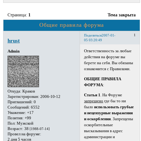
Страница:
1
Тема закрыта
Общие правила форума
1
Поделиться
2007-01-
hrust
05 03:20:49
Ответственность за любые
Admin
действия на форуме вы
берете на себя. Вы обязаны
ознакомится с Правилами.
ОБЩИЕ ПРАВИЛА
ФОРУМА
:
Откуда:
Краков
Статья 1
. На Форуме
Зарегистрирован
: 2006-10-12
запрещено
где бы то ни
Приглашений:
0
было
использовать грубые
Сообщений:
6552
Уважение:
+17
и нецензурные выражения
Позитив:
+99
и оскорбления
. Запрещены
Пол:
Мужской
оскорбительные
Возраст:
38
[1988-07-14]
высказывания в адрес
Провел на форуме:
администрации и
2 дня 5 часов