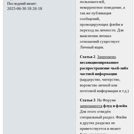
пользователей,
Последний визит:
некорректное поведение, а
2025-06-30 18:26:18
так же публикация
сообщений,
провоцирующих флейм и
переход на личности. Для
выяснения личных
отношений существует
Личный ящик.
Статья 2
.
Запрещено
несанкционированное
распространение чьей-либо
частной информации
(кардерство, читерство,
воровство личной или
почтовой информации и т.д.)
Статья 3
. На Форуме
запрещаются
флуд и флейм
.
Для этого отведён
специальный раздел. Флейм
в других разделах не
приветствуется и может