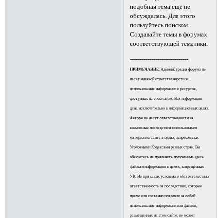
подобная тема ещё не
обсуждалась. Для этого
пользуйтесь поиском.
Создавайте темы в форумах
соответствующей тематики.
------------------------------
ПРИМЕЧАНИЕ
: Администрация форума не
несет никакой ответственности за
использование информации и ресурсов,
доступных на этом сайте. Вся информация
дана исключительно в информационных целях.
Авторы не несут ответственности за
возможные последствия использования
материалов сайта в целях, запрещенных
Уголовными Кодексами разных стран. Вы
обязуетесь не применять полученные здесь
файлы и информацию в целях, запрещённых
УК. Ни при каких условиях и обстоятельствах
ответственность за последствия, которые
прямо или косвенно повлекли за собой
использование информации или файлов,
размещенных на этом сайте, не может