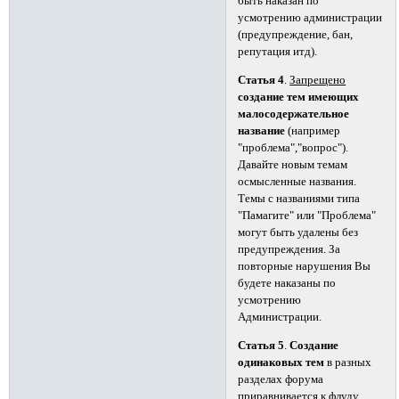
быть наказан по
усмотрению администрации
(предупреждение, бан,
репутация итд).
Статья 4
.
Запрещено
создание тем имеющих
малосодержательное
название
(например
"проблема","вопрос").
Давайте новым темам
осмысленные названия.
Темы с названиями типа
"Памагите" или "Проблема"
могут быть удалены без
предупреждения. За
повторные нарушения Вы
будете наказаны по
усмотрению
Администрации.
Статья 5
.
Создание
одинаковых тем
в разных
разделах форума
приравнивается к флуду.