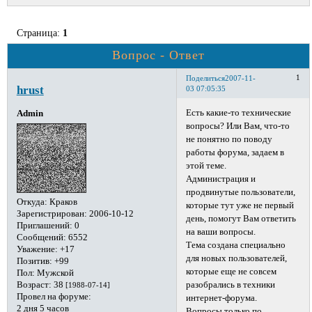
Страница:
1
Вопрос - Ответ
1
Поделиться
2007-11-
hrust
03 07:05:35
Есть какие-то технические
Admin
вопросы? Или Вам, что-то
не понятно по поводу
работы форума, задаем в
этой теме.
Администрация и
продвинутые пользователи,
Откуда:
Краков
которые тут уже не первый
Зарегистрирован
: 2006-10-12
день, помогут Вам ответить
Приглашений:
0
на ваши вопросы.
Сообщений:
6552
Тема создана специально
Уважение:
+17
для новых пользователей,
Позитив:
+99
которые еще не совсем
Пол:
Мужской
Возраст:
38
разобрались в техники
[1988-07-14]
Провел на форуме:
интернет-форума.
2 дня 5 часов
Вопросы только по