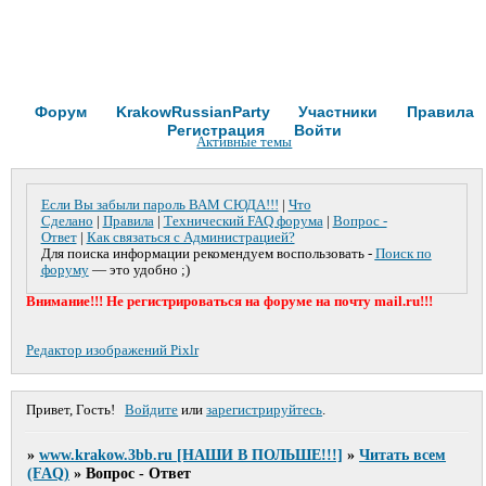
Форум
KrakowRussianParty
Участники
Правила
Регистрация
Войти
Активные темы
Если Вы забыли пароль ВАМ СЮДА!!!
|
Что
Сделано
|
Правила
|
Технический FAQ форума
|
Вопрос -
Ответ
|
Как связаться с Администрацией?
Для поиска информации рекомендуем воспользовать -
Поиск по
форуму
— это удобно ;)
Внимание!!! Не регистрироваться на форуме на почту mail.ru!!!
Редактор изображений Pixlr
Привет, Гость!
Войдите
или
зарегистрируйтесь
.
»
www.krakow.3bb.ru [НАШИ В ПОЛЬШЕ!!!]
»
Читать всем
(FAQ)
»
Вопрос - Ответ