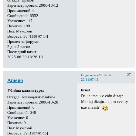
Откуда:
Краков
Зарегистрирован
: 2006-10-12
Приглашений:
0
Сообщений:
6552
Уважение:
+17
Позитив:
+99
Пол:
Мужской
Возраст:
38
[1988-07-14]
Провел на форуме:
2 дня 5 часов
Последний визит:
2025-06-30 18:26:18
27
Поделиться
2007-01-
Ameno
22 11:07:42
hrust
Убийца клавиатуры
Da, ja imeju v vidu dizajn.
Откуда:
Krasnojarsk-Kraków
Meniaj dizajn... a pro cvet ty
Зарегистрирован
: 2006-10-28
Приглашений:
0
uze znaesh`
Сообщений:
640
Уважение:
0
Позитив:
0
Пол:
Мужской
Возраст:
39
[1987-01-15]