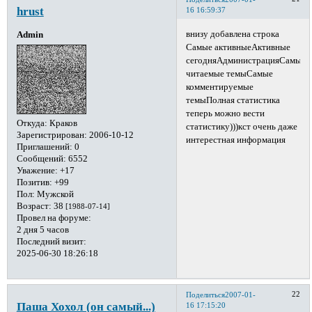
hrust
16 16:59:37
внизу добавлена строка
Admin
Самые активныеАктивные
сегодняАдминистрацияСамые
читаемые темыСамые
комментируемые
темыПолная статистика
теперь можно вести
Откуда:
Краков
статистику)))кст очень даже
Зарегистрирован
: 2006-10-12
интерестная информация
Приглашений:
0
Сообщений:
6552
Уважение:
+17
Позитив:
+99
Пол:
Мужской
Возраст:
38
[1988-07-14]
Провел на форуме:
2 дня 5 часов
Последний визит:
2025-06-30 18:26:18
22
Поделиться
2007-01-
Паша Хохол (он самый...)
16 17:15:20