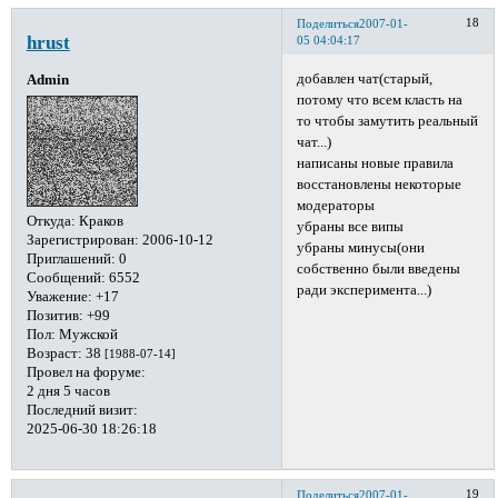
18
Поделиться
2007-01-
hrust
05 04:04:17
добавлен чат(старый,
Admin
потому что всем класть на
то чтобы замутить реальный
чат...)
написаны новые правила
восстановлены некоторые
модераторы
Откуда:
Краков
убраны все випы
Зарегистрирован
: 2006-10-12
убраны минусы(они
Приглашений:
0
собственно были введены
Сообщений:
6552
ради эксперимента...)
Уважение:
+17
Позитив:
+99
Пол:
Мужской
Возраст:
38
[1988-07-14]
Провел на форуме:
2 дня 5 часов
Последний визит:
2025-06-30 18:26:18
19
Поделиться
2007-01-