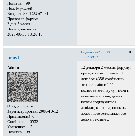
Позитив:
+99
Пол:
Мужской
Возраст:
38
[1988-07-14]
Провел на форуме:
2 дня 5 часов
Последний визит:
2025-06-30 18:26:18
10
Поделиться
2006-12-
hrust
10 22:39:26
12 декабря 2 месяца форуму.
Admin
празднуем все в жачке 16
декабря.4358 сообщений -
это не слабо и 144
пользователя...нуну... пока в
основном краков, думаю
потом подклучиться
Откуда:
Краков
люблин, варшава, познань,
Зарегистрирован
: 2006-10-12
лодзь и все остальные. все
Приглашений:
0
дело в рекламе...
Сообщений:
6552
Уважение:
+17
Позитив:
+99