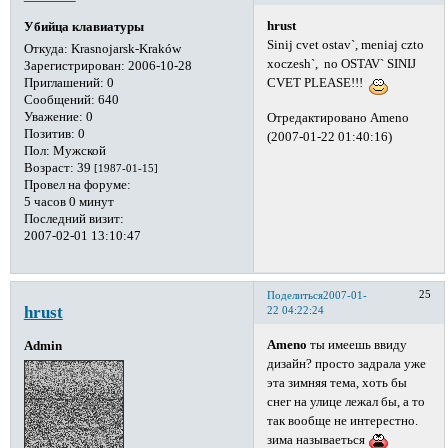
hrust
Убийца клавиатуры
Sinij cvet ostav`, meniaj czto
Откуда:
Krasnojarsk-Kraków
xoczesh`, no OSTAV` SINIJ
Зарегистрирован
: 2006-10-28
Приглашений:
0
CVET PLEASE!!!
Сообщений:
640
Уважение:
0
Отредактировано Ameno
Позитив:
0
(2007-01-22 01:40:16)
Пол:
Мужской
Возраст:
39
[1987-01-15]
Провел на форуме:
5 часов 0 минут
Последний визит:
2007-02-01 13:10:47
25
Поделиться
2007-01-
hrust
22 04:22:24
Ameno
ты имеешь ввиду
Admin
дизайн? просто задрала уже
эта зимняя тема, хоть бы
снег на улице лежал бы, а то
так вообще не интерестно.
зима называеться