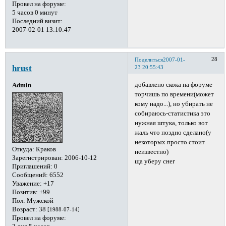
Провел на форуме:
5 часов 0 минут
Последний визит:
2007-02-01 13:10:47
28
Поделиться
2007-01-
hrust
23 20:55:43
добавлено скока на форуме
Admin
торчишь по времени(может
кому надо...), но убирать не
собираюсь-статистика это
нужная штука, только вот
жаль что поздно сделано(у
некоторых просто стоит
Откуда:
Краков
неизвестно)
Зарегистрирован
: 2006-10-12
ща уберу снег
Приглашений:
0
Сообщений:
6552
Уважение:
+17
Позитив:
+99
Пол:
Мужской
Возраст:
38
[1988-07-14]
Провел на форуме: