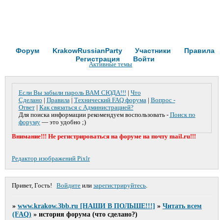
Форум
KrakowRussianParty
Участники
Правила
Регистрация
Войти
Активные темы
Если Вы забыли пароль ВАМ СЮДА!!!
|
Что
Сделано
|
Правила
|
Технический FAQ форума
|
Вопрос -
Ответ
|
Как связаться с Администрацией?
Для поиска информации рекомендуем воспользовать -
Поиск по
форуму
— это удобно ;)
Внимание!!! Не регистрироваться на форуме на почту mail.ru!!!
Редактор изображений Pixlr
Привет, Гость!
Войдите
или
зарегистрируйтесь
.
»
www.krakow.3bb.ru [НАШИ В ПОЛЬШЕ!!!]
»
Читать всем
(FAQ)
»
история форума (что сделано?)