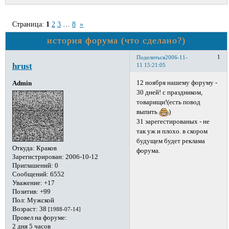
Страница:
1
2
3
…
8
»
история форума (что сделано?)
1
Поделиться
2006-11-
hrust
11 15:21:05
12 ноября нашему форуму -
Admin
30 дней! с праздником,
товарищи!(есть повод
выпить
)
31 зарегестированых - не
так уж и плохо. в скором
будущем будет реклама
Откуда:
Краков
форума.
Зарегистрирован
: 2006-10-12
Приглашений:
0
Сообщений:
6552
Уважение:
+17
Позитив:
+99
Пол:
Мужской
Возраст:
38
[1988-07-14]
Провел на форуме:
2 дня 5 часов