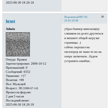
2025-06-30 18:26:18
30
Поделиться
2007-01-
hrust
25 01:19:38
убрал баннер кинозала(ну
Admin
слишком он долго другиться
и мешают общей загрузке
страницы...)
сейчас перешел на
експлорер не знаю че но на
опере заглючило...будем
Откуда:
Краков
устранять ошибки...
Зарегистрирован
: 2006-10-12
Приглашений:
0
Сообщений:
6552
Уважение:
+17
Позитив:
+99
Пол:
Мужской
Возраст:
38
[1988-07-14]
Провел на форуме:
2 дня 5 часов
Последний визит:
2025-06-30 18:26:18