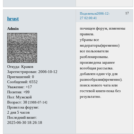
17
Поделиться
2006-12-
hrust
27 02:00:41
почищен форум, изменены
Admin
правила.
убраны все
модераторы(временно)
все пользователи
разблокированы.
произведена заранее
Откуда:
Краков
всеобщая рассылка.
Зарегистрирован
: 2006-10-12
добавлен один vip для
Приглашений:
0
разнообразия(временно).
Сообщений:
6552
поиск нового чата или
Уважение:
+17
гостевой книги-пока без
Позитив:
+99
результатно.
Пол:
Мужской
Возраст:
38
[1988-07-14]
Провел на форуме:
2 дня 5 часов
Последний визит:
2025-06-30 18:26:18